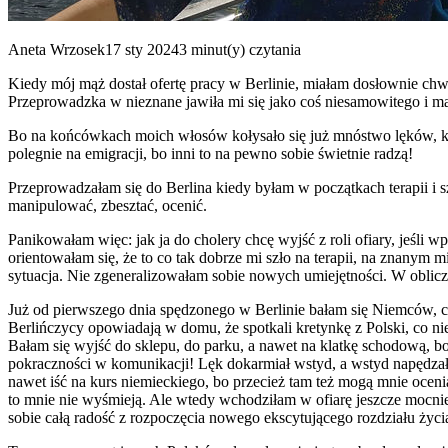
Aneta Wrzosek17 sty 20243 minut(y) czytania
Kiedy mój mąż dostał ofertę pracy w Berlinie, miałam dosłownie chwi
Przeprowadzka w nieznane jawiła mi się jako coś niesamowitego i ma
Bo na końcówkach moich włosów kołysało się już mnóstwo lęków, któr
polegnie na emigracji, bo inni to na pewno sobie świetnie radzą!
Przeprowadzałam się do Berlina kiedy byłam w początkach terapii i 
manipulować, zbesztać, ocenić.
Panikowałam więc: jak ja do cholery chcę wyjść z roli ofiary, jeśli
orientowałam się, że to co tak dobrze mi szło na terapii, na znanym 
sytuacja. Nie zgeneralizowałam sobie nowych umiejętności. W obliczu 
Już od pierwszego dnia spędzonego w Berlinie bałam się Niemców, cz
Berlińczycy opowiadają w domu, że spotkali kretynkę z Polski, co nie
Bałam się wyjść do sklepu, do parku, a nawet na klatkę schodową, bo
pokraczności w komunikacji! Lęk dokarmiał wstyd, a wstyd napędzał 
nawet iść na kurs niemieckiego, bo przecież tam też mogą mnie oceni
to mnie nie wyśmieją. Ale wtedy wchodziłam w ofiarę jeszcze mocni
sobie całą radość z rozpoczęcia nowego ekscytującego rozdziału życia