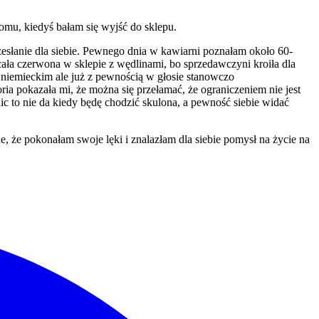
omu, kiedyś bałam się wyjść do sklepu.
zesłanie dla siebie. Pewnego dnia w kawiarni poznałam około 60-
 cała czerwona w sklepie z wędlinami, bo sprzedawczyni kroiła dla
m niemieckim ale już z pewnością w głosie stanowczo
ia pokazała mi, że można się przełamać, że ograniczeniem nie jest
nic to nie da kiedy będę chodzić skulona, a pewność siebie widać
ne, że pokonałam swoje lęki i znalazłam dla siebie pomysł na życie na