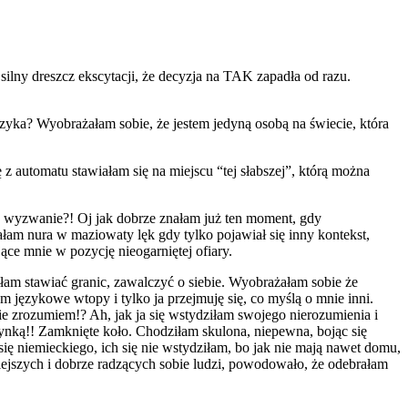
ilny dreszcz ekscytacji, że decyzja na TAK zapadła od razu.
zyka? Wyobrażałam sobie, że jestem jedyną osobą na świecie, która
 automatu stawiałam się na miejscu “tej słabszej”, którą można
a, wyzwanie?! Oj jak dobrze znałam już ten moment, gdy
wałam nura w maziowaty lęk gdy tylko pojawiał się inny kontekst,
ące mnie w pozycję nieogarniętej ofiary.
łam stawiać granic, zawalczyć o siebie. Wyobrażałam sobie że
m językowe wtopy i tylko ja przejmuję się, co myślą o mnie inni.
nie zrozumiem!? Ah, jak ja się wstydziłam swojego nierozumienia i
ynką!! Zamknięte koło. Chodziłam skulona, niepewna, bojąc się
ię niemieckiego, ich się nie wstydziłam, bo jak nie mają nawet domu,
ejszych i dobrze radzących sobie ludzi, powodowało, że odebrałam