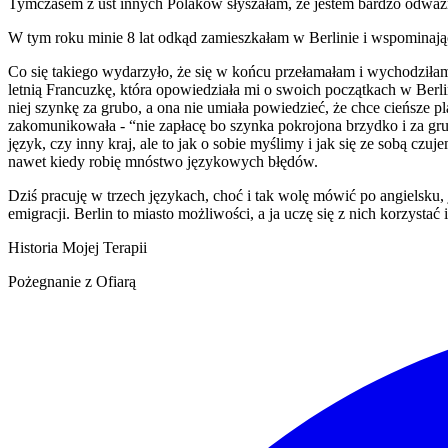
Tymczasem z ust innych Polaków słyszałam, że jestem bardzo odważn
W tym roku minie 8 lat odkąd zamieszkałam w Berlinie i wspominając 
Co się takiego wydarzyło, że się w końcu przełamałam i wychodziłam
letnią Francuzkę, która opowiedziała mi o swoich początkach w Berlin
niej szynkę za grubo, a ona nie umiała powiedzieć, że chce cieńsze 
zakomunikowała - “nie zapłacę bo szynka pokrojona brzydko i za grub
język, czy inny kraj, ale to jak o sobie myślimy i jak się ze sobą c
nawet kiedy robię mnóstwo językowych błędów.
Dziś pracuję w trzech językach, choć i tak wolę mówić po angielsku, 
emigracji. Berlin to miasto możliwości, a ja uczę się z nich korzystać
Historia Mojej Terapii
Pożegnanie z Ofiarą