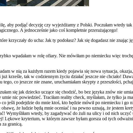
lę, aby podjąć decyzję czy wyjeżdżamy z Polski. Poczułam wtedy tak s
gicznego. A jednocześnie jako coś kompletnie przerażającego!
e krzyczały do ucha: Jak ty podołasz? Jak się dogadasz nie znając ję
szybko wpadałam w rolę ofiary. Nie mówiłam po niemiecku więc trochę z
 wpadam w nią za każdym razem kiedy pojawia się nowa sytuacja, okazj
mi już krześle, tak w codziennym życiu działać jeszcze nie chciało! Da
tego, co jeszcze nie znane, uruchamiałam skrypty z przeszłości, pchaj
ułam się jak dziecko uczące się chodzić, bo bez języka znów nie umia
 umie nic powiedzieć. Traciłam reality check, myślałam, że tylko ja ma
 co jeśli podejdzie do mnie ktoś, kto będzie mówił po niemiecku i go 
obawę, że ludzie będą mnie oceniać i na pewno uznają, że jestem kret
ać! Wymyśliłam wtedy, by zagadywać do żuli na ulicy i od nich uczyć s
ej! Lękowe kryterium, w którym zawsze byłam gorsza od tych odważni
 za granicą.