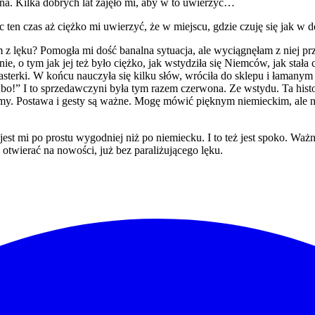
a. Kilka dobrych lat zajęło mi, aby w to uwierzyć…
ten czas aż ciężko mi uwierzyć, że w miejscu, gdzie czuję się jak w d
 z lęku? Pomogła mi dość banalna sytuacja, ale wyciągnęłam z niej pr
ie, o tym jak jej też było ciężko, jak wstydziła się Niemców, jak stała
plasterki. W końcu nauczyła się kilku słów, wróciła do sklepu i łamany
o!” I to sprzedawczyni była tym razem czerwona. Ze wstydu. Ta histor
zujemy. Postawa i gesty są ważne. Mogę mówić pięknym niemieckim, ale 
jest mi po prostu wygodniej niż po niemiecku. I to też jest spoko. Waż
 i otwierać na nowości, już bez paraliżującego lęku.