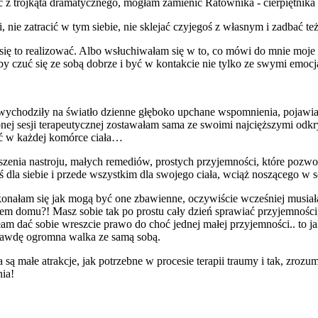
 z trójkąta dramatycznego, mogłam zamienić Ratownika - cierpiętnik
nie zatracić w tym siebie, nie sklejać czyjegoś z własnym i zadbać też 
się to realizować. Albo wsłuchiwałam się w to, co mówi do mnie moje c
czuć się ze sobą dobrze i być w kontakcie nie tylko ze swymi emocja
wychodziły na światło dzienne głęboko upchane wspomnienia, pojawiały 
nej sesji terapeutycznej zostawałam sama ze swoimi najcięższymi odkr
ść w każdej komórce ciała…
pszenia nastroju, małych remediów, prostych przyjemności, które pozwol
 dla siebie i przede wszystkim dla swojego ciała, wciąż noszącego w
konałam się jak mogą być one zbawienne, oczywiście wcześniej musiałam
em domu?! Masz sobie tak po prostu cały dzień sprawiać przyjemności,
am dać sobie wreszcie prawo do choć jednej małej przyjemności.. to jak
prawdę ogromna walka ze samą sobą.
a są małe atrakcje, jak potrzebne w procesie terapii traumy i tak, zro
ia!