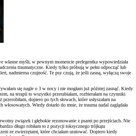
am we własne myśli, w pewnym momencie prelegentka wypowiedziała
iadczenia traumatyczne. Kiedy tylko próbują w pełni odpocząć lub
rt, nadmierna czujność. Te psy czują, że jeśli zasną, wyłączą swoje
ywałam się nagle o 3 w nocy i nie mogłam już później zasnąć. Kiedy
szem, na terapii to wszystko przerabiałam, rozbierałam na czynniki
ż przerobiłam, dopiero po tych słowach, które usłyszałam na
ch włosowatych. Wtedy dotarło do mnie, że trauma nadal zaglądała
ierwotny związek i głębokie rezonowanie z psami po przejściach. Nie
rdzo długo robiłam to z pozycji toksycznego trójkąta
azem ze zwierzętami, które chciałam uratować. Dopiero kiedy