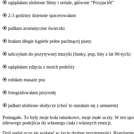
🏵️ oglądałam ulubione filmy i seriale, głównie “Przyjaciół”
🏵️ 2-3 godziny dziennie spacerowałam
🏵️ paliłam aromatyczne świeczki
🏵️ brałam długie kąpiele pełne pachnącej piany
🏵️ tańczyłam do pozytywnej muzyki (funky, pop, hity z lat 90-tych)
🏵️ oglądałam zdjęcia z moich podróży
🏵️ robiłam masaże psu
🏵️ fotografowałam przyrodę
🏵️ jadłam ulubione słodycze (choć to starałam się z umiarem)
Pomagało. To były moje koła ratunkowe, moje małe uczty. W ten sposó
zdrowego podejścia do własnego ciała i własnych emocji.
Dziś nadal uczę się wplatać w życie drobne przyjemności. Regularnie