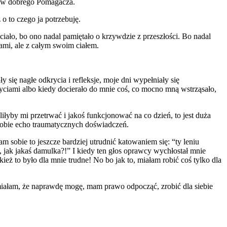
a w dobrego Pomagacza.
o to czego ja potrzebuję.
iało, bo ono nadal pamiętało o krzywdzie z przeszłości. Bo nadal
mi, ale z całym swoim ciałem.
się nagłe odkrycia i refleksje, moje dni wypełniały się
yciami albo kiedy docierało do mnie coś, co mocno mną wstrząsało,
iłyby mi przetrwać i jakoś funkcjonować na co dzień, to jest duża
 sobie echo traumatycznych doświadczeń.
 sobie to jeszcze bardziej utrudnić katowaniem się: “ty leniu
 jak jakaś damulka?!” I kiedy ten głos oprawcy wychłostał mnie
ież to było dla mnie trudne! No bo jak to, miałam robić coś tylko dla
zumiałam, że naprawdę mogę, mam prawo odpocząć, zrobić dla siebie