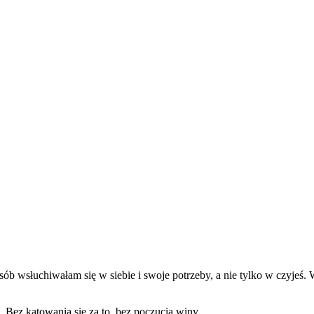
b wsłuchiwałam się w siebie i swoje potrzeby, a nie tylko w czyjeś. W
. Bez katowania się za to, bez poczucia winy.