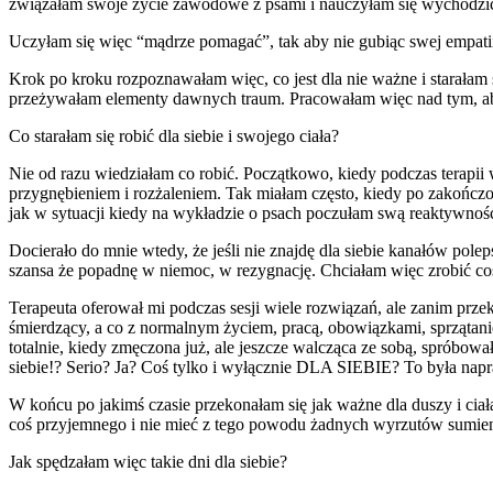
związałam swoje życie zawodowe z psami i nauczyłam się wychodzić
Uczyłam się więc “mądrze pomagać”, tak aby nie gubiąc swej empatii, 
Krok po kroku rozpoznawałam więc, co jest dla nie ważne i starałam 
przeżywałam elementy dawnych traum. Pracowałam więc nad tym, aby 
Co starałam się robić dla siebie i swojego ciała?
Nie od razu wiedziałam co robić. Początkowo, kiedy podczas terapii 
przygnębieniem i rozżaleniem. Tak miałam często, kiedy po zakończo
jak w sytuacji kiedy na wykładzie o psach poczułam swą reaktywno
Docierało do mnie wtedy, że jeśli nie znajdę dla siebie kanałów pole
szansa że popadnę w niemoc, w rezygnację. Chciałam więc zrobić coś
Terapeuta oferował mi podczas sesji wiele rozwiązań, ale zanim prze
śmierdzący, a co z normalnym życiem, pracą, obowiązkami, sprzątani
totalnie, kiedy zmęczona już, ale jeszcze walcząca ze sobą, spróbował
siebie!? Serio? Ja? Coś tylko i wyłącznie DLA SIEBIE? To była na
W końcu po jakimś czasie przekonałam się jak ważne dla duszy i ciał
coś przyjemnego i nie mieć z tego powodu żadnych wyrzutów sumien
Jak spędzałam więc takie dni dla siebie?