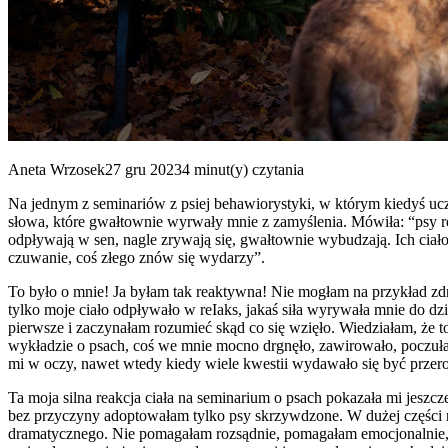
Aneta Wrzosek27 gru 20234 minut(y) czytania
Na jednym z seminariów z psiej behawiorystyki, w którym kiedyś u
słowa, które gwałtownie wyrwały mnie z zamyślenia. Mówiła: “psy re
odpływają w sen, nagle zrywają się, gwałtownie wybudzają. Ich ciało
czuwanie, coś złego znów się wydarzy”.
To było o mnie! Ja byłam tak reaktywna! Nie mogłam na przykład zdr
tylko moje ciało odpływało w reIaks, jakaś siła wyrywała mnie do dzia
pierwsze i zaczynałam rozumieć skąd co się wzięło. Wiedziałam, że t
wykładzie o psach, coś we mnie mocno drgnęło, zawirowało, poczuła
mi w oczy, nawet wtedy kiedy wiele kwestii wydawało się być przer
Ta moja silna reakcja ciała na seminarium o psach pokazała mi jeszc
bez przyczyny adoptowałam tylko psy skrzywdzone. W dużej części r
dramatycznego. Nie pomagałam rozsądnie, pomagałam emocjonalnie, rz