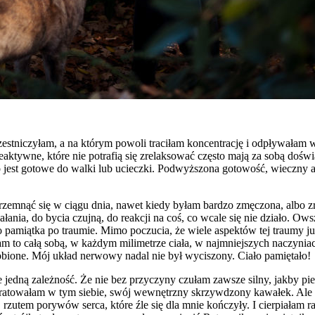
czestniczyłam, a na którym powoli traciłam koncentrację i odpływał
aktywne, które nie potrafią się zrelaksować często mają za sobą dośw
 jest gotowe do walki lub ucieczki. Podwyższona gotowość, wieczny ale
zemnąć się w ciągu dnia, nawet kiedy byłam bardzo zmęczona, albo zr
łania, do bycia czujną, do reakcji na coś, co wcale się nie działo. Ow
o pamiątka po traumie. Mimo poczucia, że wiele aspektów tej traumy ju
m to całą sobą, w każdym milimetrze ciała, w najmniejszych naczynia
obione. Mój układ nerwowy nadal nie był wyciszony. Ciało pamiętało!
ze jedną zależność. Że nie bez przyczyny czułam zawsze silny, jakby p
atowałam w tym siebie, swój wewnętrzny skrzywdzony kawałek. Ale ba
utem porywów serca, które źle się dla mnie kończyły. I cierpiałam r