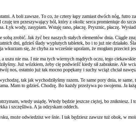
statni. A boli zawsze. To co, że cztery łapy zamiast dwóch nóg, futro 
zuję ten przeszywający ból, który z okolic serca promieniuje do szczę
ha. Łyk wody, zasypiam. Wstaję rano, płaczę. Prysznic, płaczę. Wysiad
 sobą zrobić. Jak żyć bez naszych stałych elementów dnia. Ciągle znajd
nich dni, gdzieś ślady wyplutych tabletek, bo i to już nie działało. Śl
a ja wkurzam się, że chyba za wcześnie upralam, że mogłam przecież je
 a uszu nie ma. I nie ma tych wiernych mądrych oczu, tego ciekawskieg
hodziłyśmy. Już wózkiem, żeby cię podwieźć kiedy sił zabraknie. Ale wci
o twój nos, ostatnio już tak mocno popękany i suchy wciąż chciał nawę
 wychodzę, tak jak wychodziłyśmy razem. Te same pory dnia, te same, t
sama. Mam to gdzieś. Chodzę. Bo każdy przeżywa po swojemu. Ja łażąc,
trzymam, wtedy usiądę. Wtedy będzie jeszcze ciężej, bo znikniesz. I to
ekka i szczęśliwa. A ja odzyskam oddech.
 dysku, może odwiedzisz we śnie. I tak będziesz zawsze tuż obok, w m