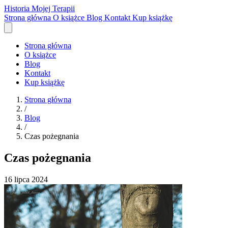
Historia Mojej Terapii
Strona główna
O książce
Blog
Kontakt
Kup książkę
Strona główna
O książce
Blog
Kontakt
Kup książkę
Strona główna
/
Blog
/
Czas pożegnania
Czas pożegnania
16 lipca 2024