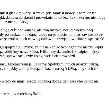
zamiast gładkiej skóry, szczeknięcie zamiast mowy. Znam już ten
ki, do nosa do skroni i prowokuje potok łez. Taki, którego nie mogę
am z metra, płaczę.
uję sierść pod kanapą, ale taką martwą, bez jej wielkouchej
ady po miskach i rozlanej wody na parkiecie, bo piłaś zawsze tak że
szcze czuć na nich tę twoją cudownie i wyjątkowo śmierdzącą sierść.
o spojrzenia. I mimo, że już na koniec twój ogon nie merdał, łapki
ąż robiłyśmy nasze kółka. Kilka razy dziennie, jak najpiękniejszy
szać, sprawdzać każdy krzak, wciąż cię prowadził.
rasy. Przemierzam je już sama. Spotykam innych psiarzy, patrzą,
 tak jakby z tobą. Podążam każdą naszą ścieżką, a było ich tak
 wtedy do mnie jeszcze dobitniej dotrze, że nasze chwile już nie
oim sercu, w moich myślach