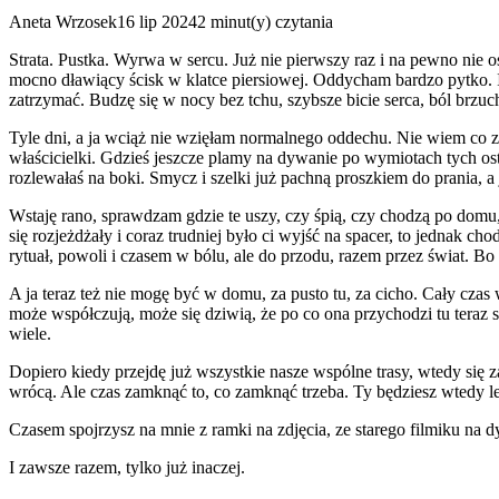
Aneta Wrzosek16 lip 20242 minut(y) czytania
Strata. Pustka. Wyrwa w sercu. Już nie pierwszy raz i na pewno nie o
mocno dławiący ścisk w klatce piersiowej. Oddycham bardzo pytko. I c
zatrzymać. Budzę się w nocy bez tchu, szybsze bicie serca, ból brzuc
Tyle dni, a ja wciąż nie wzięłam normalnego oddechu. Nie wiem co ze
właścicielki. Gdzieś jeszcze plamy na dywanie po wymiotach tych ostat
rozlewałaś na boki. Smycz i szelki już pachną proszkiem do prania, 
Wstaję rano, sprawdzam gdzie te uszy, czy śpią, czy chodzą po domu,
się rozjeżdżały i coraz trudniej było ci wyjść na spacer, to jednak c
rytuał, powoli i czasem w bólu, ale do przodu, razem przez świat. B
A ja teraz też nie mogę być w domu, za pusto tu, za cicho. Cały czas
może współczują, może się dziwią, że po co ona przychodzi tu teraz 
wiele.
Dopiero kiedy przejdę już wszystkie nasze wspólne trasy, wtedy się za
wrócą. Ale czas zamknąć to, co zamknąć trzeba. Ty będziesz wtedy l
Czasem spojrzysz na mnie z ramki na zdjęcia, ze starego filmiku na
I zawsze razem, tylko już inaczej.