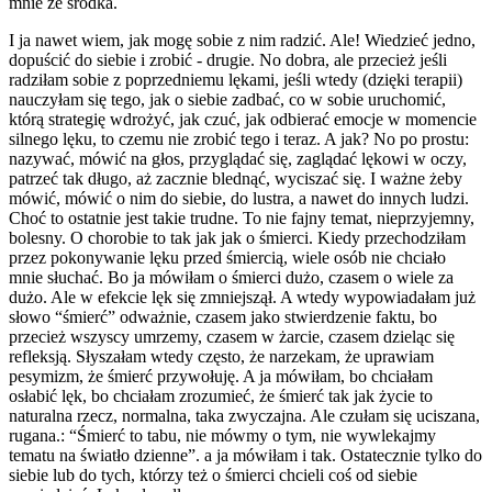
mnie ze środka.
I ja nawet wiem, jak mogę sobie z nim radzić. Ale! Wiedzieć jedno,
dopuścić do siebie i zrobić - drugie. No dobra, ale przecież jeśli
radziłam sobie z poprzedniemu lękami, jeśli wtedy (dzięki terapii)
nauczyłam się tego, jak o siebie zadbać, co w sobie uruchomić,
którą strategię wdrożyć, jak czuć, jak odbierać emocje w momencie
silnego lęku, to czemu nie zrobić tego i teraz. A jak? No po prostu:
nazywać, mówić na głos, przyglądać się, zaglądać lękowi w oczy,
patrzeć tak długo, aż zacznie blednąć, wyciszać się. I ważne żeby
mówić, mówić o nim do siebie, do lustra, a nawet do innych ludzi.
Choć to ostatnie jest takie trudne. To nie fajny temat, nieprzyjemny,
bolesny. O chorobie to tak jak jak o śmierci. Kiedy przechodziłam
przez pokonywanie lęku przed śmiercią, wiele osób nie chciało
mnie słuchać. Bo ja mówiłam o śmierci dużo, czasem o wiele za
dużo. Ale w efekcie lęk się zmniejszął. A wtedy wypowiadałam już
słowo “śmierć” odważnie, czasem jako stwierdzenie faktu, bo
przecież wszyscy umrzemy, czasem w żarcie, czasem dzieląc się
refleksją. Słyszałam wtedy często, że narzekam, że uprawiam
pesymizm, że śmierć przywołuję. A ja mówiłam, bo chciałam
osłabić lęk, bo chciałam zrozumieć, że śmierć tak jak życie to
naturalna rzecz, normalna, taka zwyczajna. Ale czułam się uciszana,
rugana.: “Śmierć to tabu, nie mówmy o tym, nie wywlekajmy
tematu na światło dzienne”. a ja mówiłam i tak. Ostatecznie tylko do
siebie lub do tych, którzy też o śmierci chcieli coś od siebie