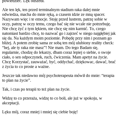
powiedzieć. Lęk odszedł.
Ale ten lęk, ten przed terminalnym stadium raka dalej mnie
odwiedza, macha do mnie ręką, a czasem idzie ze mną spacer.
Nazywam więc i te emocje. Stoję przed lustrem, patrzę sobie w
oczy, patrzę w oczy temu, czego bać się nie wcale nie potrzebuję.
Nie chcę żyć z tym lękiem, nie chcę się nim karmić. To, czego
natomiast bardzo chcę, to nazwać go i zajrzeć w niego najgłębiej jak
się da. Na każdym moim poziomie. Pobędę przy nim i poznam go
bliżej. A potem zrobię sama ze sobą ten mój ulubiony reality check:
“hej, ale ty raka nie masz”! Nie mam. Do tego Badam się,
regularnie, chodzę do lekarzy, dbam coraz lepiej o siebie, o swoje
ciało, o sen odpoczynek, ruch, ćwiczenia. Mam apetyt na życie.
Chcę Korzystać, zauważać, być, oddychać, dziękowac, dawać, brać
z życia to co proste a ważne.
Jeszcze tak niedawno mój psychoterapeuta mówił do mnie: “terapia
to plan na życie”.
Tak, i czas po terapii to też plan na życie.
Widzę to co przeraża, widzę to co boli, ale już w spokoju, w
akceptacji.
Lęku mój, coraz mniej i mniej się ciebie boję!