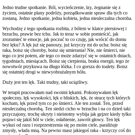
Jedno trudne spotkanie. Ból, wycieńczenie, łzy, żegnanie się z
życiem, ostatnie plany podróży, porządkowanie spraw dla tych co
zostaną. Jedno spotkanie, jedna kobieta, jedna nieuleczalna choroba.
Wychodzę z tego spotkania rozbita, z bólem w klatce piersiowej i
brzuchu, prawie bez tchu. Jak to teraz w sobie pomieścić, jak
zrozumieć te emocje, jak poczuć to co czuję, jak wrócić do domu
bez lęku? A lęk już się panoszy, już krzyczy mi do ucha: boisz się
raka, boisz się choroby, boisz się umierania! Nie, nie śmierci, nie
tego co jest potem, ale tego co może zdarzyć się w ostatnich dniach,
tygodniach, miesiącach. Boisz się cierpienia, braku energii, tego że
nowotwór przykuwa na długo łóżka. I co gorsza do toalety. Boisz
się ostatniej drogi w niewyobrażalnym bólu.
Duży jest ten lęk. Taki trudny, taki uciążliwy.
W terapii pracowałam nad swoimi lękami. Pokonywałam lęk
społeczny, lęk wysokości, lęk o bliskich, lęk, że stracę tych których
kocham, lęk przed tym co po śmierci. Ale ten został. Ten, przed
nieuleczalną chorobą. Ten siedzi cicho w brzuchu i na co dzień taki
przyczajony, trochę ukryty i nieistotny wybija jak gejzer kiedy tylko
pojawi się jakiś ból w ciele, osłabienie, zawrót głowy. Ten lęk
wyłazi od razu i rozprzestrzenia się po moim ciele, paraliżuje
zmysły, włada mną. Na pewno masz jakiegoś raka - krzyczy coś do