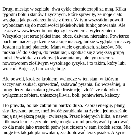
Drugi miesiąc w szpitalu, dwa cykle chemioterapii za mną. Kilka
tygodni bólu i stanów fizycznych, które sprawiły, że moje ciało
wygląda jak po zderzeniu się z tirem. W tym wszystkim powoli
wybudzam się do możliwości jakiekolwiek funkcjonowania. Ale
jeszcze w zawieszeniu pomiędzy leczeniem a wyleczeniem.
Wszystko jest teraz jakieś inne, obce, dziwne, nierealne. Powietrze
pachnie inaczej, jedzenie smakuje inaczej, ludzie wyglądają inaczej.
Jestem na innej planecie. Mam wiele ograniczeń, zakazów. Nie
można iść do sklepu, do restauracji, spotkać się z większą grupą
ludzi. Powtórka z covidovej kwarantanny, ale tym razem z
nowotworem złośliwym wysokiego ryzyka, i to takim, który lubi
wracać. Boję się, bardzo się boję.
Ale powoli, krok za krokiem, wchodzę w ten stan, w którym
zaczynam szukać, sprawdzać, zadawać pytania. Bo wcześniej, u
progu leczenia czułam głównie frustrację i złość: że rak tylko i
wyłącznie: zabiera, unieszczęśliwia, boli, poniewiera, kaleczy.
I to prawda, bo rak zabrał mi bardzo dużo. Zabrał energię, plany,
siły fizyczne, pracę, możliwość zarabiania na życie i jednocześnie
moją największą pasję - zwierzęta. Przez kolejnych kilka, a nawet
kilkanaście miesięcy nie będę mogła z nimi przebywać i pracować,
co dla mnie jako trenerki psów jest ciosem w sam środek serca. Nie
mogę też tak jak planowałam, zaadoptować teraz psiaka. A życie