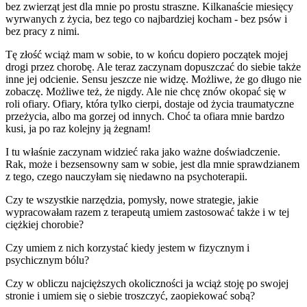
bez zwierząt jest dla mnie po prostu straszne. Kilkanaście miesięcy
wyrwanych z życia, bez tego co najbardziej kocham - bez psów i
bez pracy z nimi.
Tę złość wciąż mam w sobie, to w końcu dopiero początek mojej
drogi przez chorobę. Ale teraz zaczynam dopuszczać do siebie także
inne jej odcienie. Sensu jeszcze nie widzę. Możliwe, że go długo nie
zobaczę. Możliwe też, że nigdy. Ale nie chcę znów okopać się w
roli ofiary. Ofiary, która tylko cierpi, dostaje od życia traumatyczne
przeżycia, albo ma gorzej od innych. Choć ta ofiara mnie bardzo
kusi, ja po raz kolejny ją żegnam!
I tu właśnie zaczynam widzieć raka jako ważne doświadczenie.
Rak, może i bezsensowny sam w sobie, jest dla mnie sprawdzianem
z tego, czego nauczyłam się niedawno na psychoterapii.
Czy te wszystkie narzędzia, pomysły, nowe strategie, jakie
wypracowałam razem z terapeutą umiem zastosować także i w tej
ciężkiej chorobie?
Czy umiem z nich korzystać kiedy jestem w fizycznym i
psychicznym bólu?
Czy w obliczu najcięższych okoliczności ja wciąż stoję po swojej
stronie i umiem się o siebie troszczyć, zaopiekować sobą?