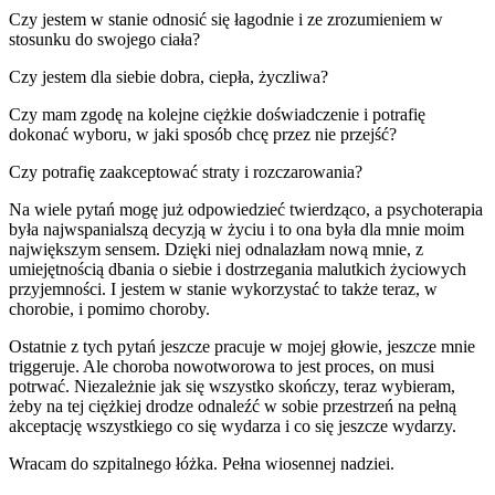
Czy jestem w stanie odnosić się łagodnie i ze zrozumieniem w
stosunku do swojego ciała?
Czy jestem dla siebie dobra, ciepła, życzliwa?
Czy mam zgodę na kolejne ciężkie doświadczenie i potrafię
dokonać wyboru, w jaki sposób chcę przez nie przejść?
Czy potrafię zaakceptować straty i rozczarowania?
Na wiele pytań mogę już odpowiedzieć twierdząco, a psychoterapia
była najwspanialszą decyzją w życiu i to ona była dla mnie moim
największym sensem. Dzięki niej odnalazłam nową mnie, z
umiejętnością dbania o siebie i dostrzegania malutkich życiowych
przyjemności. I jestem w stanie wykorzystać to także teraz, w
chorobie, i pomimo choroby.
Ostatnie z tych pytań jeszcze pracuje w mojej głowie, jeszcze mnie
triggeruje. Ale choroba nowotworowa to jest proces, on musi
potrwać. Niezależnie jak się wszystko skończy, teraz wybieram,
żeby na tej ciężkiej drodze odnaleźć w sobie przestrzeń na pełną
akceptację wszystkiego co się wydarza i co się jeszcze wydarzy.
Wracam do szpitalnego łóżka. Pełna wiosennej nadziei.