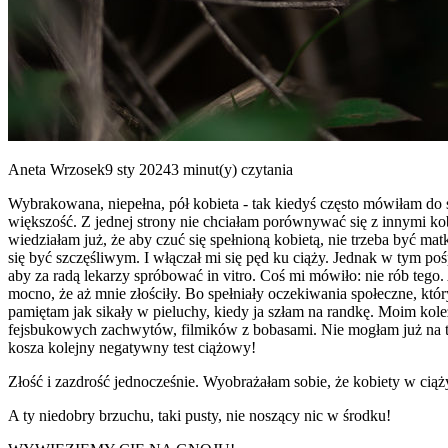
Aneta Wrzosek9 sty 20243 minut(y) czytania
Wybrakowana, niepełna, pół kobieta - tak kiedyś często mówiłam do 
większość. Z jednej strony nie chciałam porównywać się z innymi ko
wiedziałam już, że aby czuć się spełnioną kobietą, nie trzeba być m
się być szczęśliwym. I włączał mi się pęd ku ciąży. Jednak w tym 
aby za radą lekarzy spróbować in vitro. Coś mi mówiło: nie rób tego.
mocno, że aż mnie złościły. Bo spełniały oczekiwania społeczne, któr
pamiętam jak sikały w pieluchy, kiedy ja szłam na randkę. Moim kole
fejsbukowych zachwytów, filmików z bobasami. Nie mogłam już na t
kosza kolejny negatywny test ciążowy!
Złość i zazdrość jednocześnie. Wyobrażałam sobie, że kobiety w ciąż
A ty niedobry brzuchu, taki pusty, nie noszący nic w środku!