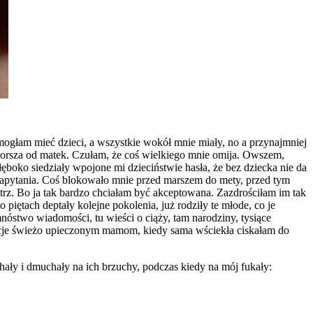
mogłam mieć dzieci, a wszystkie wokół mnie miały, no a przynajmniej
 gorsza od matek. Czułam, że coś wielkiego mnie omija. Owszem,
ęboko siedziały wpojone mi dzieciństwie hasła, że bez dziecka nie da
 zapytania. Coś blokowało mnie przed marszem do mety, przed tym
ątrz. Bo ja tak bardzo chciałam być akceptowana. Zazdrościłam im tak
piętach deptały kolejne pokolenia, już rodziły te młode, co je
nóstwo wiadomości, tu wieści o ciąży, tam narodziny, tysiące
acje świeżo upieczonym mamom, kiedy sama wściekła ciskałam do
chały i dmuchały na ich brzuchy, podczas kiedy na mój fukały: