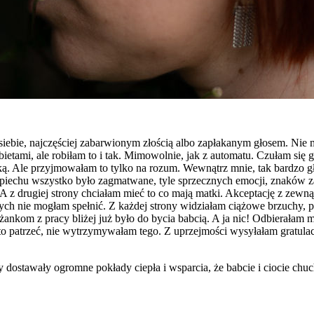
siebie, najczęściej zabarwionym złością albo zapłakanym głosem. Nie 
bietami, ale robiłam to i tak. Mimowolnie, jak z automatu. Czułam się
atką. Ale przyjmowałam to tylko na rozum. Wewnątrz mnie, tak bardzo gł
pośpiechu wszystko było zagmatwane, tyle sprzecznych emocji, znaków
 A z drugiej strony chciałam mieć to co mają matki. Akceptację z zewn
ych nie mogłam spełnić. Z każdej strony widziałam ciążowe brzuchy, po 
żankom z pracy bliżej już było do bycia babcią. A ja nic! Odbierałam m
o patrzeć, nie wytrzymywałam tego. Z uprzejmości wysyłałam gratul
y dostawały ogromne pokłady ciepła i wsparcia, że babcie i ciocie chu