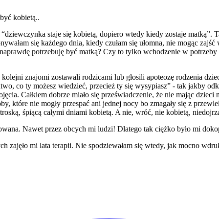
być kobietą..
dziewczynka staje się kobietą, dopiero wtedy kiedy zostaje matką”. Ta
onywałam się każdego dnia, kiedy czułam się ułomna, nie mogąc zajść 
a naprawdę potrzebuję być matką? Czy to tylko wchodzenie w potrzeby 
kolejni znajomi zostawali rodzicami lub głosili apoteozę rodzenia dzie
atwo, co ty możesz wiedzieć, przecież ty się wysypiasz” - tak jakby odk
cia. Całkiem dobrze miało się przeświadczenie, że nie mając dzieci ni
by, które nie mogły przespać ani jednej nocy bo zmagały się z przewlek
roską, śpiącą całymi dniami kobietą. A nie, wróć, nie kobietą, niedojr
towana. Nawet przez obcych mi ludzi! Dlatego tak ciężko było mi doko
ch zajęło mi lata terapii. Nie spodziewałam się wtedy, jak mocno wdru