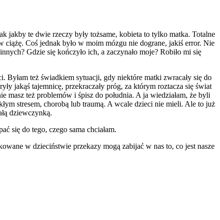
k jakby te dwie rzeczy były tożsame, kobieta to tylko matka. Totalne
w ciążę. Coś jednak było w moim mózgu nie dograne, jakiś error. Nie
innych? Gdzie się kończyło ich, a zaczynało moje? Robiło mi się
ci. Byłam też świadkiem sytuacji, gdy niektóre matki zwracały się do
ryły jakąś tajemnicę, przekraczały próg, za którym roztacza się świat
e masz też problemów i śpisz do południa. A ja wiedziałam, że byli
łym stresem, chorobą lub traumą. A wcale dzieci nie mieli. Ale to już
załą dziewczynką.
pać się do tego, czego sama chciałam.
kowane w dzieciństwie przekazy mogą zabijać w nas to, co jest nasze