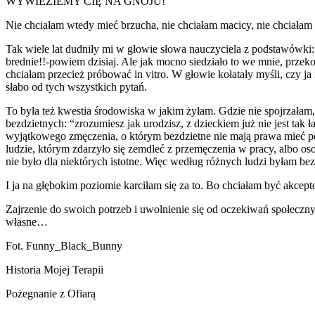
WYWIEZIEMY CIĘ NA GNOJU!
Nie chciałam wtedy mieć brzucha, nie chciałam macicy, nie chciałam 
Tak wiele lat dudniły mi w głowie słowa nauczyciela z podstawówki: “
brednie!!-powiem dzisiaj. Ale jak mocno siedziało to we mnie, przek
chciałam przecież próbować in vitro. W głowie kołatały myśli, czy j
słabo od tych wszystkich pytań.
To była też kwestia środowiska w jakim żyłam. Gdzie nie spojrzałam, 
bezdzietnych: “zrozumiesz jak urodzisz, z dzieckiem już nie jest tak ł
wyjątkowego zmęczenia, o którym bezdzietne nie mają prawa mieć poję
ludzie, którym zdarzyło się zemdleć z przemęczenia w pracy, albo oso
nie było dla niektórych istotne. Więc według różnych ludzi byłam bezt
I ja na głębokim poziomie karciłam się za to. Bo chciałam być akcep
Zajrzenie do swoich potrzeb i uwolnienie się od oczekiwań społeczny
własne…
Fot. Funny_Black_Bunny
Historia Mojej Terapii
Pożegnanie z Ofiarą