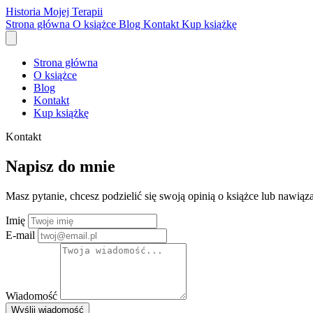
Historia Mojej Terapii
Strona główna
O książce
Blog
Kontakt
Kup książkę
Strona główna
O książce
Blog
Kontakt
Kup książkę
Kontakt
Napisz do mnie
Masz pytanie, chcesz podzielić się swoją opinią o książce lub nawią
Imię
E-mail
Wiadomość
Wyślij wiadomość